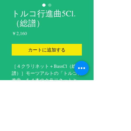
トルコ行進曲5Cl.
（総譜）
価
￥2,160
格
カートに追加する
［４クラリネット＋BassCl（総
譜）］モーツアルトの「トルコ行
進曲」を４本のクラリネットと
BassClに編曲。その＜総譜＞。
PDF
＜Adobe Reader＞（無償）が必要で
す。Webで＜Adobe Reader＞を検索。
Adobeのサイトより、ご使用のPCに該