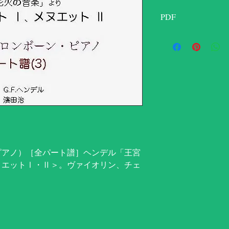
PDF
＜Adobe Reader＞
Web検索、Adobe
フトを選択、ダウン
ピアノ）［全パート譜］ヘンデル「王宮
ヌエットⅠ・Ⅱ＞。ヴァイオリン、チェ
。