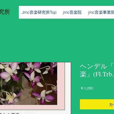
究所
Jmc音楽研究所Top
jmc音楽院
jmc音楽事業
ヘンデル「
楽」(Fl.Trb.
価
￥1,080
格
カ